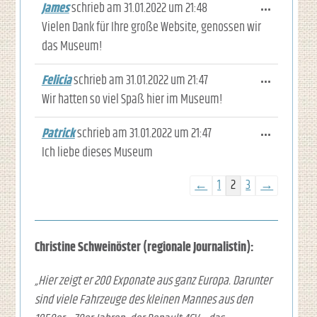
James
schrieb am
31.01.2022
um
21:48
Diese M
...
Vielen Dank für Ihre große Website, genossen wir
das Museum!
Felicia
schrieb am
31.01.2022
um
21:47
Diese M
...
Wir hatten so viel Spaß hier im Museum!
Patrick
schrieb am
31.01.2022
um
21:47
Diese M
...
Ich liebe dieses Museum
Navigation der Gästebuchli
←
1
2
3
→
Christine Schweinöster (regionale Journalistin):
„Hier zeigt er 200 Exponate aus ganz Europa. Darunter
sind viele Fahrzeuge des kleinen Mannes aus den