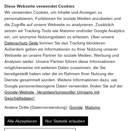
Ein kleiner Ausschnitt der Erfolgsgeschichte der
Diese Webseite verwendet Cookies
Motorisierung ist hier bei uns zu Hause.
Wir verwenden Cookies, um Inhalte und Anzeigen zu
personalisieren, Funktionen für soziale Medien anzubieten und
VÖTTERS OLDTIMER-MUSEUM
die Zugriffe auf unsere Webseite zu analysieren. Zusätzlich
Fam. Vötter
setzen wir Tracking-Tools wie Matomo und/oder Google Analytics
Rosbachstraße 2
ein, um anonyme Nutzungsdaten zu erfassen. Über unsere
A-
5710
Kaprun
Datenschutz-Seite
können Sie das Tracking blockieren.
+43 6547 / 71340
Außerdem geben wir Informationen zu Ihrer Nutzung unserer
+43 6547 / 71340 - 50
Webseite an unsere Partner für soziale Medien, Werbung und
info@oldtimer-museum.at
Analysen weiter. Unsere Partner führen diese Informationen
möglicherweise mit weiteren Daten zusammen, die Sie
bereitgestellt haben oder die im Rahmen Ihrer Nutzung der
Anfrage
Dienste gesammelt wurden. Weitere Informationen dazu, wie
Anfahrt und Kontakt
Google personenbezogene Daten verwendet, finden Sie auf der
Google‑Website „Verantwortungsvoller Umgang mit
Gästestimmen
Geschäftsdaten“
.
Andere Dritte (Datenverwendung):
Google
,
Matomo
Partnerlinks
Sitemap
Alle Akzeptieren
Nur Statistik erlauben