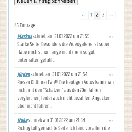
gwolle-gb-write-button
Navigation der Gästebuchli
←
1
2
3
→
45 Einträge
Markus
schrieb am
31.01.2022
um
21:55
Diese M
...
Starke Seite. Besonders die Videogalerie ist super.
Habe mich schon lange nicht mehr so gut
unterhalten gefühlt.
Jürgen
schrieb am
31.01.2022
um
21:54
Diese M
...
Riesen Oldtimer Fan!!! Die heutigen Autos kann man
nicht mit den "Schätzen" aus den 70er Jahren
vergleichen, leider auch nicht bezahlen. Angucken
aber nicht fahren...
Nuka
schrieb am
31.01.2022
um
21:54
Diese M
...
Richtig toll gemachte Seite. Ich fand vor allem die