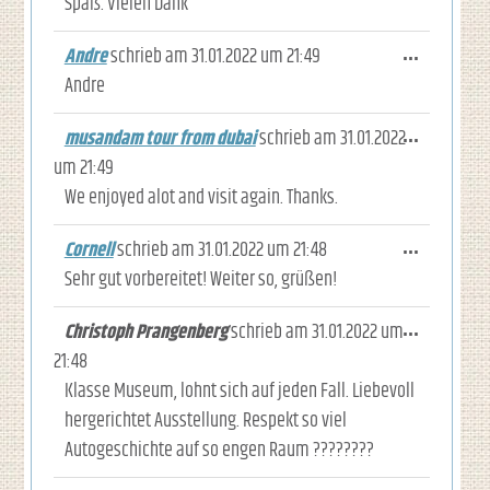
Spaß. Vielen Dank
Andre
schrieb am
31.01.2022
um
21:49
Diese M
...
Andre
musandam tour from dubai
schrieb am
31.01.2022
Diese M
...
um
21:49
We enjoyed alot and visit again. Thanks.
Cornell
schrieb am
31.01.2022
um
21:48
Diese M
...
Sehr gut vorbereitet! Weiter so, grüßen!
Christoph Prangenberg
schrieb am
31.01.2022
um
Diese M
...
21:48
Klasse Museum, lohnt sich auf jeden Fall. Liebevoll
hergerichtet Ausstellung. Respekt so viel
Autogeschichte auf so engen Raum ????????