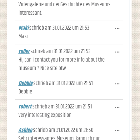
Videogalerie und dei Geschichte des Museums
interessant.
Maki
schrieb am
31.01.2022
um
21:53
Diese M
...
Maki
roller
schrieb am
31.01.2022
um
21:53
Diese M
...
Hi, can i contact you for more info about the
museum ? Nice site btw
Debbie
schrieb am
31.01.2022
um
21:51
Diese M
...
Debbie
robert
schrieb am
31.01.2022
um
21:51
Diese M
...
very interesting exposition
Ashlee
schrieb am
31.01.2022
um
21:50
Diese M
...
Sehr interessantes Museum, kann ich nur