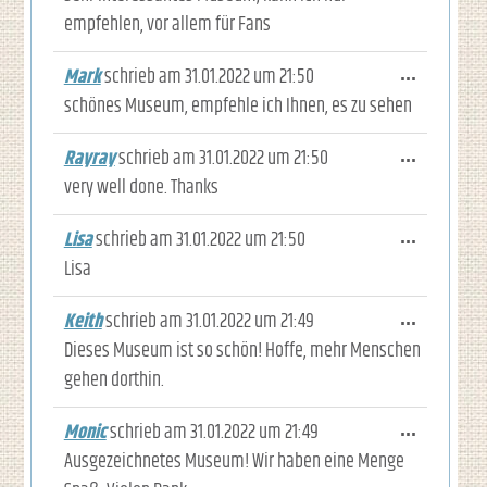
empfehlen, vor allem für Fans
Mark
schrieb am
31.01.2022
um
21:50
Diese M
...
schönes Museum, empfehle ich Ihnen, es zu sehen
Rayray
schrieb am
31.01.2022
um
21:50
Diese M
...
very well done. Thanks
Lisa
schrieb am
31.01.2022
um
21:50
Diese M
...
Lisa
Keith
schrieb am
31.01.2022
um
21:49
Diese M
...
Dieses Museum ist so schön! Hoffe, mehr Menschen
gehen dorthin.
Monic
schrieb am
31.01.2022
um
21:49
Diese M
...
Ausgezeichnetes Museum! Wir haben eine Menge